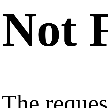
Not 
The reque