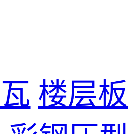
尘瓦
楼层板