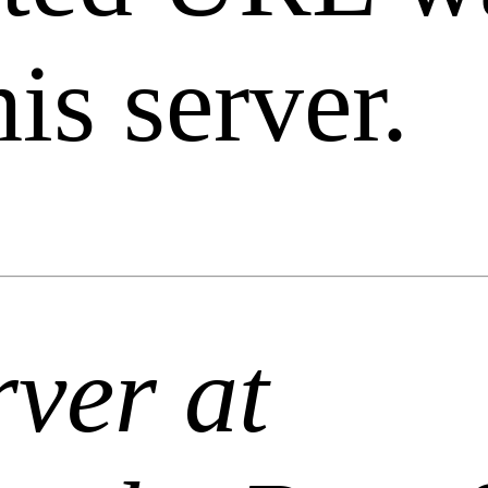
is server.
ver at