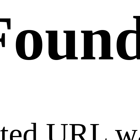
Foun
sted URL w