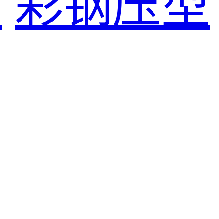
房
彩钢压型