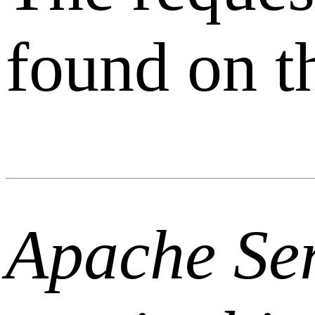
found on th
Apache Ser