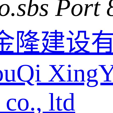
o.sbs Port 
金隆建设
ouQi XingY
o., ltd