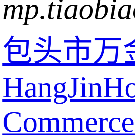
mp.tiaobia
包头市万
HangJinH
Commerce c