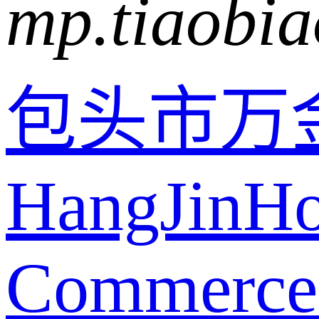
mp.tiaobia
包头市万
HangJinH
Commerce c