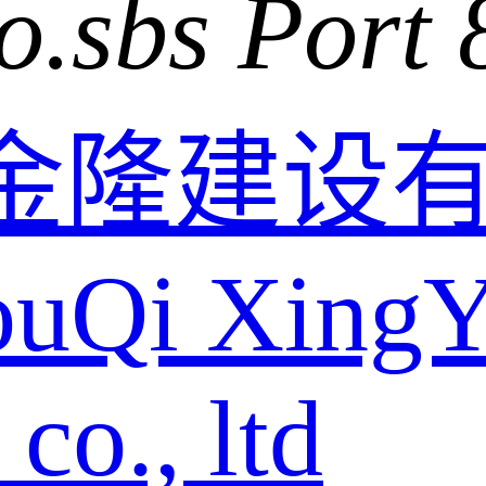
o.sbs Port 
金隆建设
ouQi XingY
o., ltd