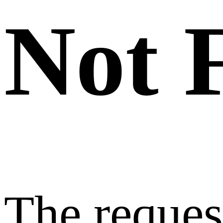
Not 
The reque