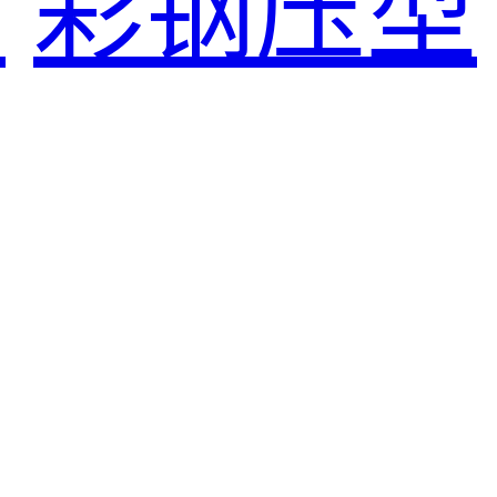
房
彩钢压型