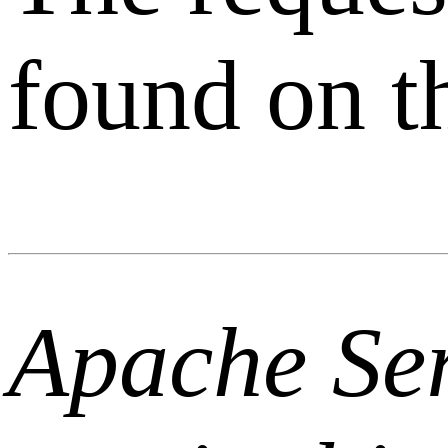
found on th
Apache Ser