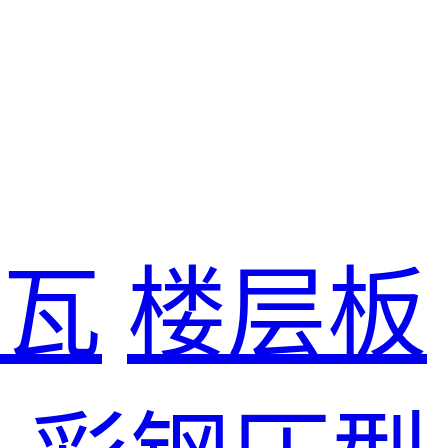
尘瓦
楼层板