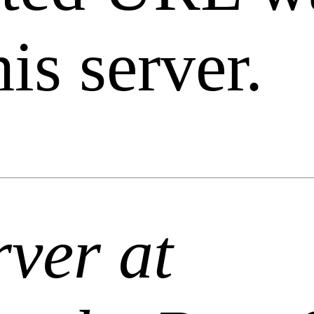
is server.
ver at